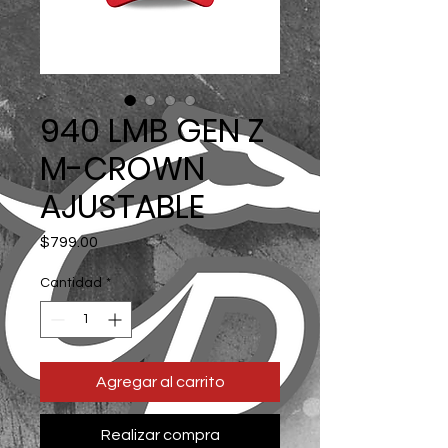
940 LMB GEN Z
M-CROWN
AJUSTABLE
Precio
$799.00
Cantidad
*
Agregar al carrito
Realizar compra