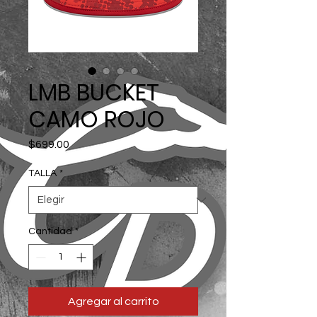
LMB BUCKET
CAMO ROJO
Precio
$699.00
TALLA
*
Cantidad
*
Agregar al carrito