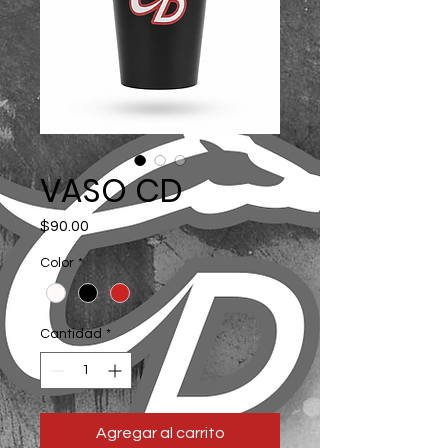
VASO CD
Precio
$90.00
Color
*
Cantidad
*
Agregar al carrito